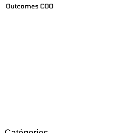
Yukon Gold Casino : Casino
En Ligne Fiable Ou Non en
2025
Catégories