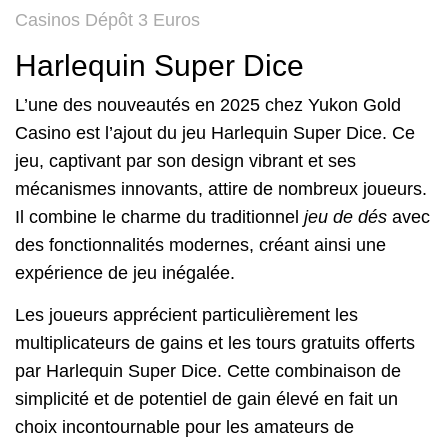
Casinos Dépôt 3 Euros
Harlequin Super Dice
L’une des nouveautés en 2025 chez Yukon Gold
Casino est l’ajout du jeu Harlequin Super Dice. Ce
jeu, captivant par son design vibrant et ses
mécanismes innovants, attire de nombreux joueurs.
Il combine le charme du traditionnel
jeu de dés
avec
des fonctionnalités modernes, créant ainsi une
expérience de jeu inégalée.
Les joueurs apprécient particulièrement les
multiplicateurs de gains et les tours gratuits offerts
par Harlequin Super Dice. Cette combinaison de
simplicité et de potentiel de gain élevé en fait un
choix incontournable pour les amateurs de