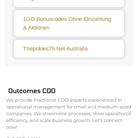
1GO Bonuscodes Ohne Einzahlung
& Aktionen
Thepokies75 Net Australia
We provide Fractional COO experts experienced in
operational management for small and medium-sized
companies. We streamline processes, drive operational
efficiency, and scale business growth. Let’s connect
now!