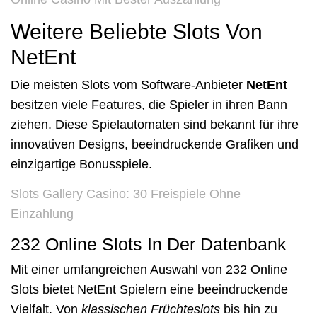
Weitere Beliebte Slots Von
NetEnt
Die meisten Slots vom Software-Anbieter
NetEnt
besitzen viele Features, die Spieler in ihren Bann
ziehen. Diese Spielautomaten sind bekannt für ihre
innovativen Designs, beeindruckende Grafiken und
einzigartige Bonusspiele.
Slots Gallery Casino: 30 Freispiele Ohne
Einzahlung
232 Online Slots In Der Datenbank
Mit einer umfangreichen Auswahl von 232 Online
Slots bietet NetEnt Spielern eine beeindruckende
Vielfalt. Von
klassischen Früchteslots
bis hin zu