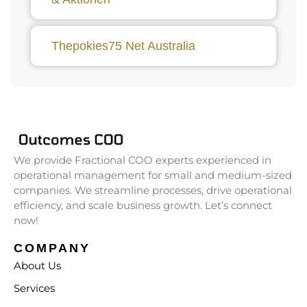
Thepokies75 Net Australia
We provide Fractional COO experts experienced in
operational management for small and medium-sized
companies. We streamline processes, drive operational
efficiency, and scale business growth. Let’s connect
now!
COMPANY
About Us
Services