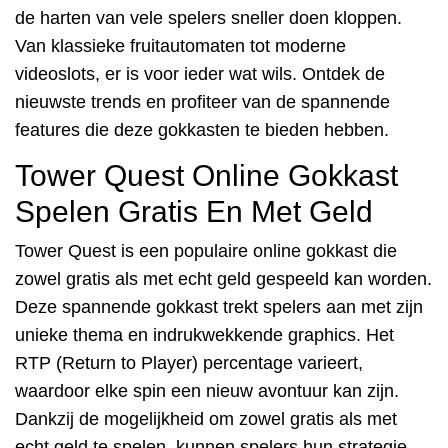
de harten van vele spelers sneller doen kloppen.
Van klassieke fruitautomaten tot moderne
videoslots, er is voor ieder wat wils. Ontdek de
nieuwste trends en profiteer van de spannende
features die deze gokkasten te bieden hebben.
Tower Quest Online Gokkast
Spelen Gratis En Met Geld
Tower Quest is een populaire online gokkast die
zowel gratis als met echt geld gespeeld kan worden.
Deze spannende gokkast trekt spelers aan met zijn
unieke thema en indrukwekkende graphics. Het
RTP (Return to Player) percentage varieert,
waardoor elke spin een nieuw avontuur kan zijn.
Dankzij de mogelijkheid om zowel gratis als met
echt geld te spelen, kunnen spelers hun strategie