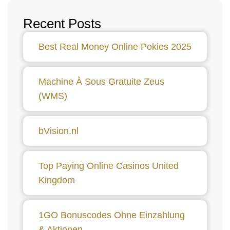
Recent Posts
Best Real Money Online Pokies 2025
Machine À Sous Gratuite Zeus
(WMS)
bVision.nl
Top Paying Online Casinos United
Kingdom
1GO Bonuscodes Ohne Einzahlung
& Aktionen