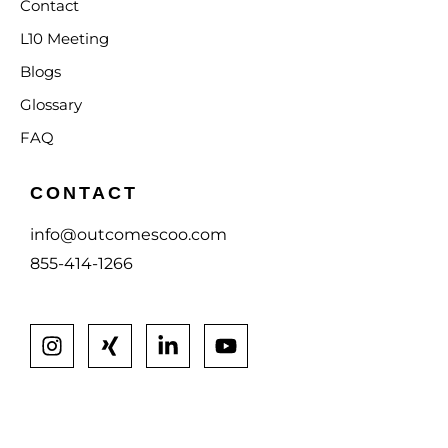
Contact
L10 Meeting
Blogs
Glossary
FAQ
CONTACT
info@outcomescoo.com
855-414-1266