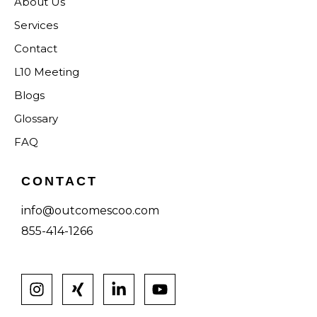
About Us
Services
Contact
L10 Meeting
Blogs
Glossary
FAQ
CONTACT
info@outcomescoo.com
855-414-1266