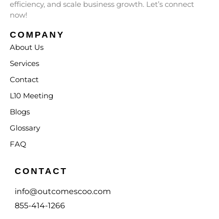
efficiency, and scale business growth. Let’s connect
now!
COMPANY
About Us
Services
Contact
L10 Meeting
Blogs
Glossary
FAQ
CONTACT
info@outcomescoo.com
855-414-1266