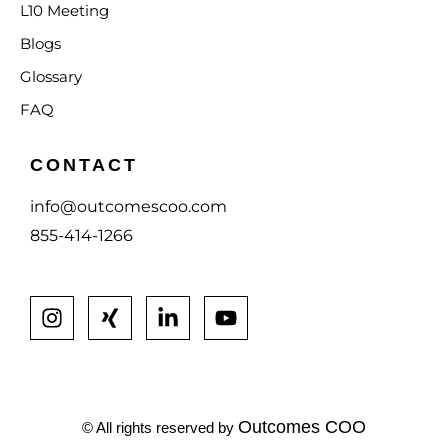
L10 Meeting
Blogs
Glossary
FAQ
CONTACT
info@outcomescoo.com
855-414-1266
Outcomes COO
© All rights reserved by