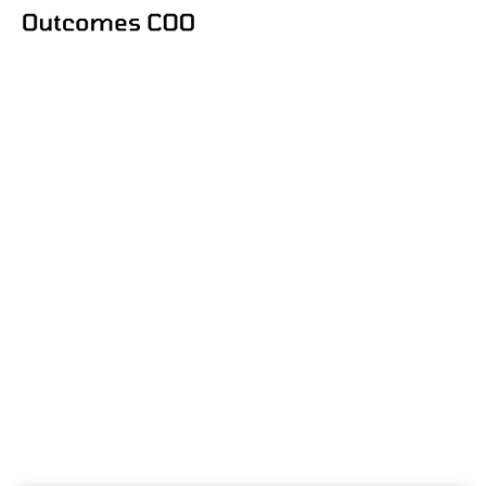
100-deposit-bonus-
uk