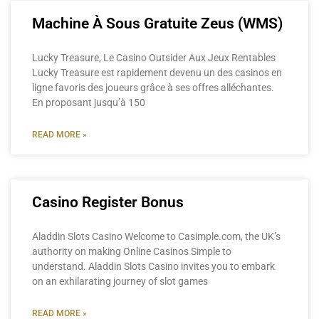
Machine À Sous Gratuite Zeus (WMS)
Lucky Treasure, Le Casino Outsider Aux Jeux Rentables
Lucky Treasure est rapidement devenu un des casinos en
ligne favoris des joueurs grâce à ses offres alléchantes.
En proposant jusqu’à 150
READ MORE »
Casino Register Bonus
Aladdin Slots Casino Welcome to Casimple.com, the UK’s
authority on making Online Casinos Simple to
understand. Aladdin Slots Casino invites you to embark
on an exhilarating journey of slot games
READ MORE »