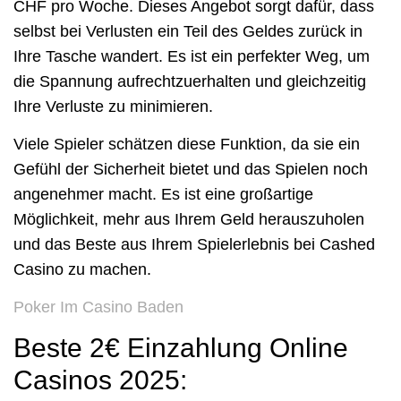
CHF pro Woche. Dieses Angebot sorgt dafür, dass
selbst bei Verlusten ein Teil des Geldes zurück in
Ihre Tasche wandert. Es ist ein perfekter Weg, um
die Spannung aufrechtzuerhalten und gleichzeitig
Ihre Verluste zu minimieren.
Viele Spieler schätzen diese Funktion, da sie ein
Gefühl der Sicherheit bietet und das Spielen noch
angenehmer macht. Es ist eine großartige
Möglichkeit, mehr aus Ihrem Geld herauszuholen
und das Beste aus Ihrem Spielerlebnis bei Cashed
Casino zu machen.
Poker Im Casino Baden
Beste 2€ Einzahlung Online
Casinos 2025: